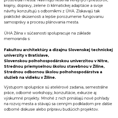
prostredia mesta. Navrhujú riešenia verejných priestorov,
krajiny, dopravy, zelene či klimatickej adaptácie a svoje
návrhy konzultujú s odborníkmi z ÚHA. Získavajú tak
praktické skúsenosti a lepšie porozumenie fungovaniu
samosprávy a procesu plánovania mesta.
ÚHA Žilina v súčasnosti spolupracuje na základe
memoranda s:
Fakultou architektúry a dizajnu Slovenskej technickej
univerzity v Bratislave,
Slovenskou poľnohospodárskou univerzitou v Nitre,
Strednou priemyselnou školou stavebnou v Žiline,
Strednou odbornou školou poľnohospodárstva a
služieb na vidieku v Žiline.
Výstupom spolupráce sú ateliérové zadania, semestrálne
práce, odborné workshopy, konzultácie, exkurzie aj
výskumné projekty. Mnohé z nich prinášajú nové pohľady
na rozvoj mesta a stávajú sa cenným podkladom pre ďalšie
odborné diskusie alebo prípravu budúcich projektov.